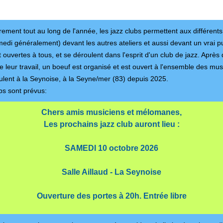
ement tout au long de l'année, les jazz clubs permettent aux différents
medi généralement) devant les autres ateliers et aussi devant un vrai pu
t ouvertes à tous, et se déroulent dans l'esprit d'un club de jazz. Après 
 de leur travail, un boeuf est organisé et est ouvert à l'ensemble des mu
lent à la Seynoise, à la Seyne/mer (83) depuis 2025.
bs sont prévus:
Chers amis musiciens et mélomanes,
Les prochains jazz club auront lieu :
SAMEDI 10 octobre 2026
Salle Aillaud - La Seynoise
Ouverture des portes à 20h. Entrée libre