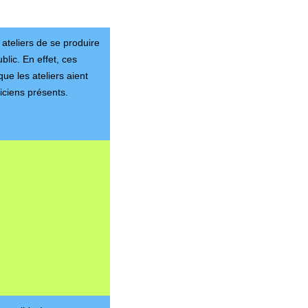
 ateliers de se produire
blic. En effet, ces
que les ateliers aient
siciens présents.