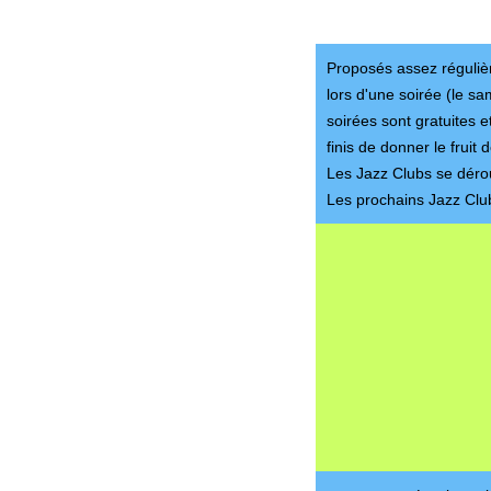
Proposés assez régulièr
lors d'une soirée (le sa
soirées sont gratuites e
finis de donner le fruit
Les Jazz Clubs se dérou
Les prochains Jazz Clu